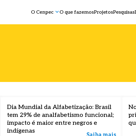
O Cenpec
O que fazemos
Projetos
Pesquisas
Dia Mundial da Alfabetização: Brasil
No
tem 29% de analfabetismo funcional;
pr
impacto é maior entre negros e
qu
indígenas
Saiba mais