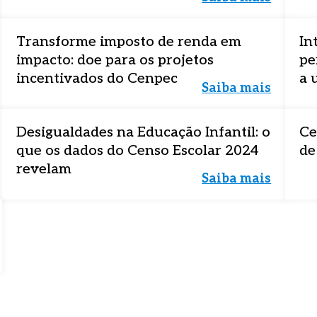
Transforme imposto de renda em
In
impacto: doe para os projetos
pe
incentivados do Cenpec
a 
Saiba mais
Desigualdades na Educação Infantil: o
Ce
que os dados do Censo Escolar 2024
de
revelam
Saiba mais
material completo
material completo