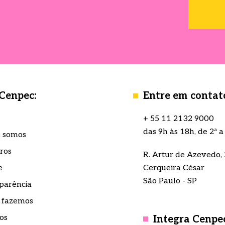
 Cenpec:
Entre em contat
+ 55 11 2132 9000
das 9h às 18h, de 2ª a
 somos
ros
R. Artur de Azevedo, 
e
Cerqueira César
São Paulo - SP
parência
 fazemos
os
Integra Cenpe