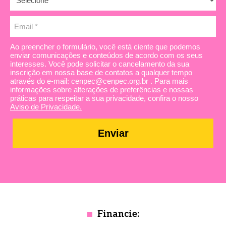
Ao preencher o formulário, você está ciente que podemos
enviar comunicações e conteúdos de acordo com os seus
interesses. Você pode solicitar o cancelamento da sua
inscrição em nossa base de contatos a qualquer tempo
através do e-mail: cenpec@cenpec.org.br . Para mais
informações sobre alterações de preferências e nossas
práticas para respeitar a sua privacidade, confira o nosso
Aviso de Privacidade.
Enviar
Financie: