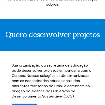
pública:
Quero desenvolver projetos
Baixe o material completo
Baixe o material completo
Preencha o formulário abaixo e tenha
Preencha o formulário abaixo e tenha
acesso ao conteúdo logo em seguida.
acesso ao conteúdo logo em seguida.
Sua organização ou secretaria de Educação
pode desenvolver projetos em parceria com o
Cenpec. Nossas soluções estão sintonizadas
com as necessidades educacionais dos
diferentes territórios do Brasil e caminham na
Ao preencher o formulário, você aceita
direção do alcance dos Objetivos de
receber comunicações e conteúdos do
Desenvolvimento Sustentável (ODS).
Cenpec. Você pode solicitar o cancelamento
da sua inscrição em nossa base de contatos a