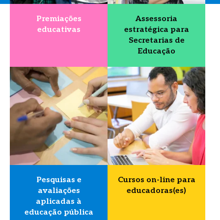
Premiações
Assessoria
educativas
estratégica para
Secretarias de
Educação
Pesquisas e
Cursos on-line para
avaliações
educadoras(es)
aplicadas à
educação pública