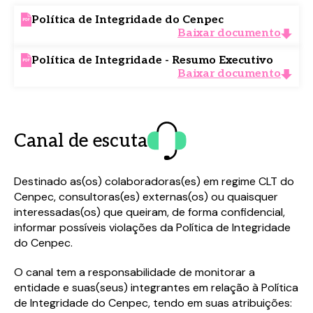
Política de Integridade do Cenpec
Baixar documento
Política de Integridade - Resumo Executivo
Baixar documento
Baixe o material completo
Baixe o material completo
Preencha o formulário abaixo e tenha
Preencha o formulário abaixo e tenha
Canal de escuta
acesso ao conteúdo logo em seguida.
acesso ao conteúdo logo em seguida.
Destinado as(os) colaboradoras(es) em regime CLT do
Cenpec, consultoras(es) externas(os) ou quaisquer
interessadas(os) que queiram, de forma confidencial,
informar possíveis violações da Política de Integridade
do Cenpec.
O canal tem a responsabilidade de monitorar a
entidade e suas(seus) integrantes em relação à Política
de Integridade do Cenpec, tendo em suas atribuições: