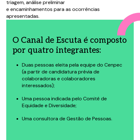
Campos com * são obrigatórios.
Campos com * são obrigatórios.
triagem, análise preliminar
e encaminhamentos para as ocorrências
Eu concordo em receber comunicações e estou
Eu concordo em receber comunicações e estou
apresentadas.
de acordo com a
de acordo com a
política de privacidade.
política de privacidade.
O Canal de Escuta é composto
por quatro integrantes:
Duas pessoas eleita pela equipe do Cenpec
(a partir de candidatura prévia de
colaboradoras e colaboradores
interessados);
Uma pessoa indicada pelo Comitê de
Equidade e Diversidade;
Uma consultora de Gestão de Pessoas.