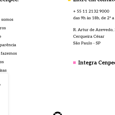
+ 55 11 2132 9000
das 9h às 18h, de 2ª a
 somos
ros
R. Artur de Azevedo, 
e
Cerqueira César
São Paulo - SP
parência
 fazemos
os
Integra Cenpe
isas
nsa
e
to
teca