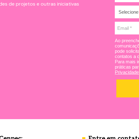
es de projetos e outras iniciativas
Ao preenche
comunicaçõ
pode solici
contatos a 
Para mais i
práticas par
Privacidade
 Cenpec:
Entre em contat