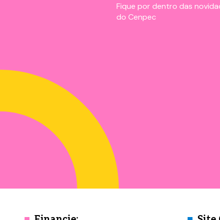
Fique por dentro das novidad
do Cenpec
Financie:
Site