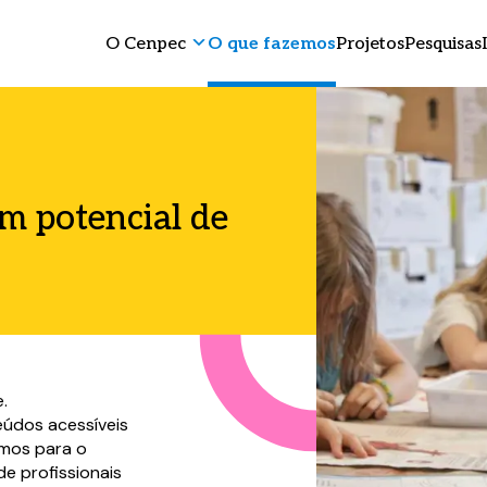
O Cenpec
O que fazemos
Projetos
Pesquisas
m potencial de
.
údos acessíveis
ímos para o
e profissionais