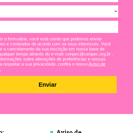
r o formulário, você está ciente que podemos enviar
es e conteúdos de acordo com os seus interesses. Você
tar o cancelamento da sua inscrição em nossa base de
qualquer tempo através do e-mail: cenpec@cenpec.org.br .
nformações sobre alterações de preferências e nossas
a respeitar a sua privacidade, confira o nosso
Aviso de
.
Enviar
o:
Aviso de