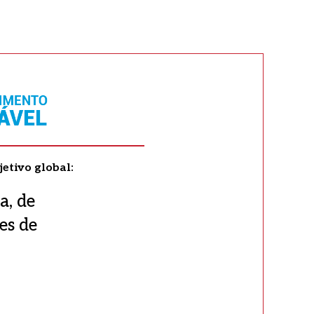
onteúdo
onteúdo
etivo global:
a, de
es de
os do
ase de
ra mais
eitar a