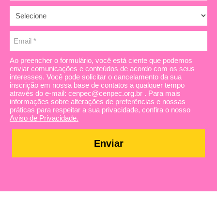
Ao preencher o formulário, você está ciente que podemos
enviar comunicações e conteúdos de acordo com os seus
interesses. Você pode solicitar o cancelamento da sua
inscrição em nossa base de contatos a qualquer tempo
através do e-mail: cenpec@cenpec.org.br . Para mais
informações sobre alterações de preferências e nossas
práticas para respeitar a sua privacidade, confira o nosso
Aviso de Privacidade.
Enviar