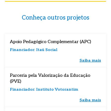
Conheça outros projetos
Apoio Pedagógico Complementar (APC)
Financiador: Itaú Social
Campos com * são obrigatórios.
Campos com * são obrigatórios.
Saiba mais
Eu concordo em receber comunicações e estou
Eu concordo em receber comunicações e estou
de acordo com a
de acordo com a
política de privacidade.
política de privacidade.
Parceria pela Valorização da Educação
(PVE)
Financiador: Instituto Votorantim
Saiba mais