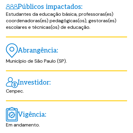
Públicos impactados:
Estudantes da educação básica, professoras(es)
coordenadoras(es) pedagógicas(os), gestoras(es)
escolares e técnicas(os) de educação.
Abrangência:
Município de São Paulo (SP).
Investidor:
Cenpec.
Baixe o material completo
Baixe o material completo
Vigência:
Preencha o formulário abaixo e tenha
Preencha o formulário abaixo e tenha
Em andamento.
acesso ao conteúdo logo em seguida.
acesso ao conteúdo logo em seguida.