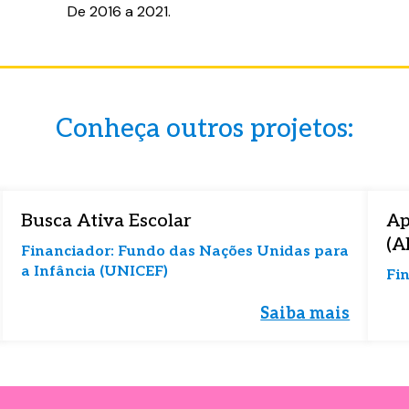
De 2016 a 2021.
material completo
material completo
a o formulário abaixo e tenha acesso ao c
a o formulário abaixo e tenha acesso ao c
Conheça outros projetos:
 seguida.
 seguida.
Busca Ativa Escolar
Ap
(A
Financiador: Fundo das Nações Unidas para
a Infância (UNICEF)
Fin
Saiba mais
* são obrigatórios.
* são obrigatórios.
rdo em receber comunicações e estou de acordo com
rdo em receber comunicações e estou de acordo com