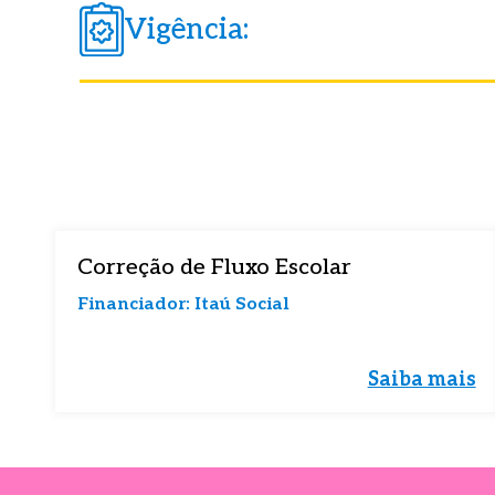
Vigência:
Baixe o 
Baixe o 
Preench
Preench
logo em
logo em
Correção de Fluxo Escolar
Financiador: Itaú Social
Saiba mais
Campos com 
Campos com 
Eu conco
Eu conco