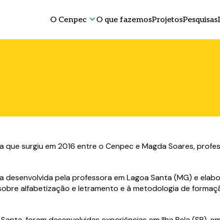
O Cenpec
O que fazemos
Projetos
Pesquisas
ia que surgiu em 2016 entre o Cenpec e Magda Soares, profes
 desenvolvida pela professora em Lagoa Santa (MG) e elaboro
 sobre alfabetização e letramento e à metodologia de formaçã
nta, foram desenvolvidas experiências em Ilha Bela (SP), em