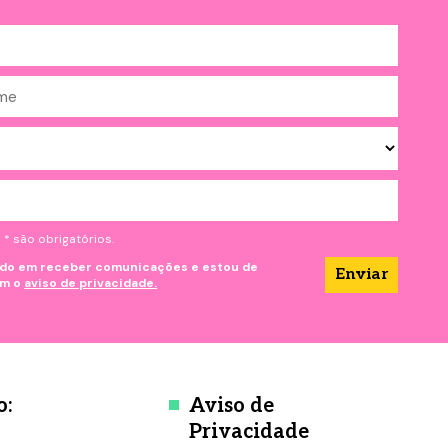
 são obrigatórios.
do em receber comunicações e estou de
om o
aviso de privacidade.
o:
Aviso de
Privacidade