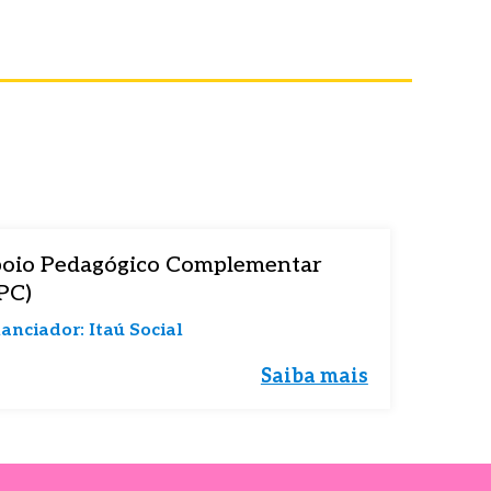
onteúdo
onteúdo
oio Pedagógico Complementar
PC)
anciador: Itaú Social
Saiba mais