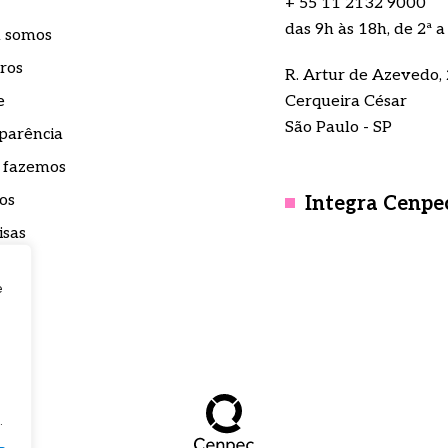
+ 55 11 2132 9000
das 9h às 18h, de 2ª a
 somos
ros
R. Artur de Azevedo, 
e
Cerqueira César
São Paulo - SP
parência
 fazemos
os
Integra Cenpe
isas
nsa
e
to
teca
.