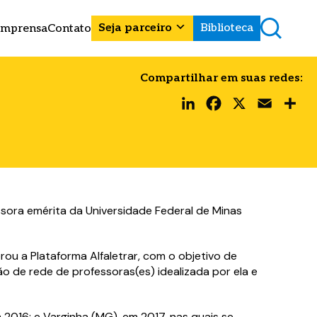
Seja parceiro
Biblioteca
Imprensa
Contato
Compartilhar em suas redes:
LinkedIn
Facebook
X
Email
Share
sora emérita da Universidade Federal de Minas
u a Plataforma Alfaletrar, com o objetivo de
o de rede de professoras(es) idealizada por ela e
 2016; e Varginha (MG), em 2017, nas quais se