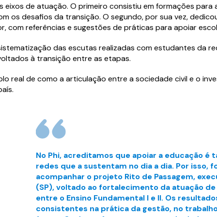
s eixos de atuação. O primeiro consistiu em formações para a
om os desafios da transição. O segundo, por sua vez, dedico
r, com referências e sugestões de práticas para apoiar esco
* são obrigatórios.
* são obrigatórios.
sistematização das escutas realizadas com estudantes da red
rdo em receber comunicações e estou de acordo com
rdo em receber comunicações e estou de acordo com
voltados à transição entre as etapas.
 de privacidade.
 de privacidade.
lo real de como a articulação entre a sociedade civil e o inv
aís.
No Phi, acreditamos que apoiar a educação é 
redes que a sustentam no dia a dia. Por isso, 
acompanhar o projeto Rito de Passagem, exe
(SP), voltado ao fortalecimento da atuação de
entre o Ensino Fundamental I e II. Os resulta
consistentes na prática da gestão, no trabalh