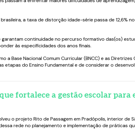
es passam a enfrentar maiores dificuldades de aprendizagem
brasileira, a taxa de distorção idade-série passa de 12,6% 
que garantam continuidade no percurso formativo das(os) est
nder às especificidades dos anos finais.
 a Base Nacional Comum Curricular (BNCC) e as Diretrizes 
as etapas do Ensino Fundamental e de considerar o desenvol
que fortalece a gestão escolar para
eu o projeto Rito de Passagem em Pradópolis, interior de Sã
as dessa rede no planejamento e implementação de práticas q