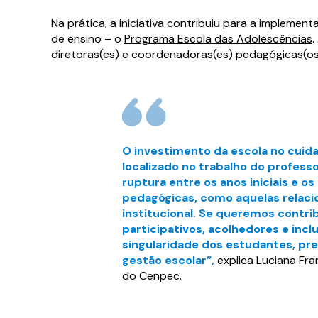
Na prática, a iniciativa contribuiu para a implem
de ensino – o
Programa Escola das Adolescências
.
diretoras(es) e coordenadoras(es) pedagógicas(os
Baixe o 
Baixe o 
O investimento da escola no cuid
localizado no trabalho do profess
Preench
Preench
ruptura entre os anos iniciais e 
logo em
logo em
pedagógicas, como aquelas relacio
institucional. Se queremos contr
participativos, acolhedores e incl
singularidade dos estudantes, pre
gestão escolar”,
explica Luciana Fr
do Cenpec.