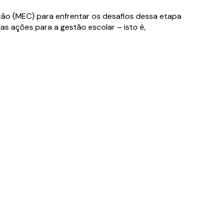
ação (MEC) para enfrentar os desafios dessa etapa
uas ações para a gestão escolar – isto é,
onteúdo
onteúdo