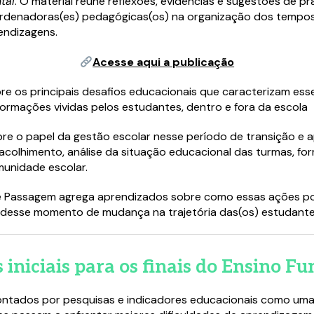
tal
. O material reúne reflexões, evidências e sugestões de prá
coordenadoras(es) pedagógicas(os) na organização dos tempo
endizagens.
Acesse aqui a publicação
re os principais desafios educacionais que caracterizam esse
ormações vividas pelos estudantes, dentro e fora da escola
o papel da gestão escolar nesse período de transição e ap
colhimento, análise da situação educacional das turmas, for
munidade escolar.
e Passagem agrega aprendizados sobre como essas ações pod
desse momento de mudança na trajetória das(os) estudante
s iniciais para os finais do Ensino 
ontados por pesquisas e indicadores educacionais como uma 