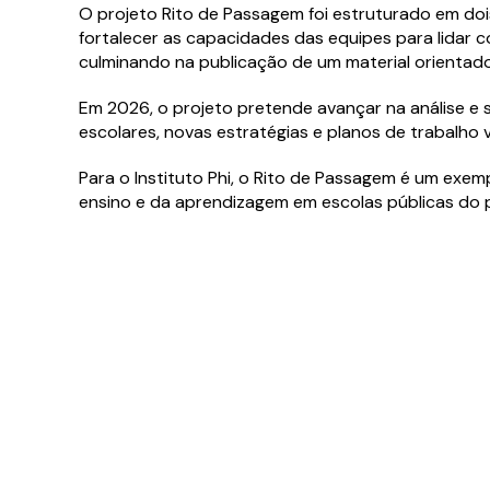
O projeto Rito de Passagem foi estruturado em doi
fortalecer as capacidades das equipes para lidar c
culminando na publicação de um material orientado
Campos com 
Campos com 
Em 2026, o projeto pretende avançar na análise e 
Eu conco
Eu conco
escolares, novas estratégias e planos de trabalho 
a
a
política
política
Para o Instituto Phi, o Rito de Passagem é um exemp
ensino e da aprendizagem em escolas públicas do p