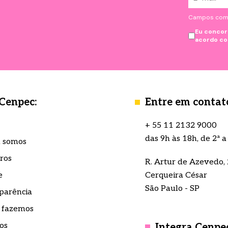
Campos com *
Eu concor
acordo c
 Cenpec:
Entre em contat
+ 55 11 2132 9000
das 9h às 18h, de 2ª a
 somos
ros
R. Artur de Azevedo, 
e
Cerqueira César
São Paulo - SP
parência
 fazemos
os
Integra Cenpe