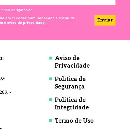
 são obrigatórios.
do em receber comunicações e estou de
om o
aviso de privacidade.
o:
Aviso de
Privacidade
Política de
 6ª
Segurança
289, -
Política de
Integridade
Termo de Uso
c