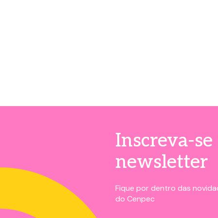
Inscreva-se
newsletter
Fique por dentro das novidad
do Cenpec