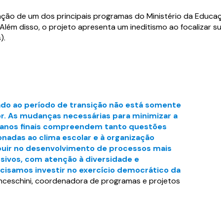
entação de um dos principais programas do Ministério da Educ
 Além disso, o projeto apresenta um ineditismo ao focalizar s
).
material completo
material completo
ado ao período de transição não está somente
or. As mudanças necessárias para minimizar a
a o formulário abaixo e tenha acesso ao c
a o formulário abaixo e tenha acesso ao c
os anos finais compreendem tanto questões
 seguida.
 seguida.
nadas ao clima escolar e à organização
ibuir no desenvolvimento de processos mais
usivos, com atenção à diversidade e
cisamos investir no exercício democrático da
anceschini, coordenadora de programas e projetos