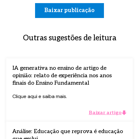
Baixar publicação
Outras sugestões de leitura
IA generativa no ensino de artigo de
opinião: relato de experiência nos anos
finais do Ensino Fundamental
Baixe o material completo
Baixe o material completo
Clique aqui e saiba mais.
Preencha o formulário abaixo e tenha
Preencha o formulário abaixo e tenha
Baixar artigo
acesso ao conteúdo logo em seguida.
acesso ao conteúdo logo em seguida.
Análise: Educação que reprova é educação
que exclui