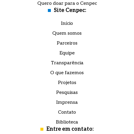
Quero doar para o Cenpec
e nossas práticas para respeitar a sua
privacidade, confira a nossa
Aviso de
Site Cenpec:
Eu concordo em receber comunicações e estou
Eu concordo em receber comunicações e estou
Privacidade.
de acordo com a
de acordo com a
política de privacidade.
política de privacidade.
Início
Quem somos
Enviar mensagem
Parceiros
Equipe
Transparência
O que fazemos
Projetos
Pesquisas
Imprensa
Contato
Biblioteca
Entre em contato: