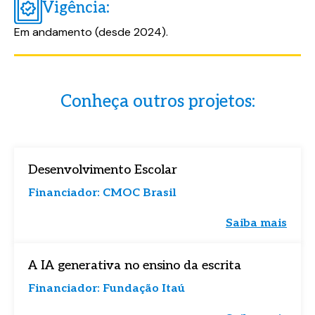
Vigência:
acesso ao conteúdo logo em seguida.
acesso ao conteúdo logo em seguida.
Em andamento (desde 2024).
Conheça outros projetos:
Desenvolvimento Escolar
Campos com * são obrigatórios.
Campos com * são obrigatórios.
Financiador: CMOC Brasil
Eu concordo em receber comunicações e estou
Eu concordo em receber comunicações e estou
Saiba mais
de acordo com a
de acordo com a
política de privacidade.
política de privacidade.
A IA generativa no ensino da escrita
Financiador: Fundação Itaú