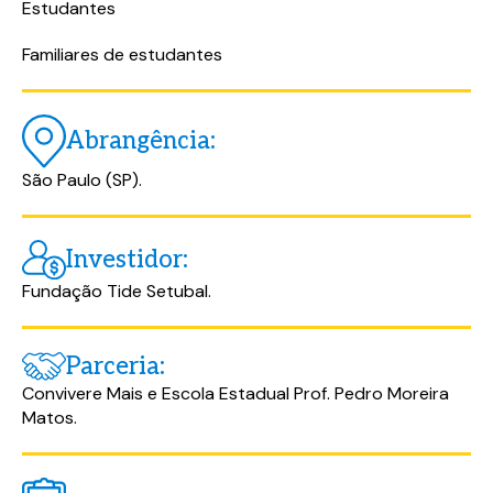
Estudantes
Familiares de estudantes
Abrangência:
São Paulo (SP).
Investidor:
Fundação Tide Setubal.
Parceria:
Convivere Mais e Escola Estadual Prof. Pedro Moreira
Matos.
Baixe o material completo
Baixe o material completo
Preencha o formulário abaixo e tenha
Preencha o formulário abaixo e tenha