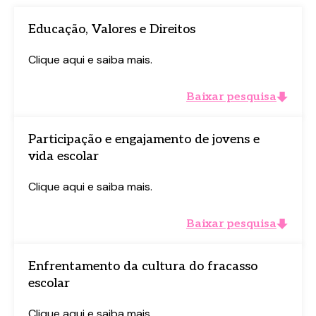
Educação, Valores e Direitos
Clique aqui e saiba mais.
Baixe o material completo
Baixe o material completo
Baixar pesquisa
Preencha o formulário abaixo e tenha
Preencha o formulário abaixo e tenha
acesso ao conteúdo logo em seguida.
acesso ao conteúdo logo em seguida.
Participação e engajamento de jovens e
vida escolar
Clique aqui e saiba mais.
Baixar pesquisa
Enfrentamento da cultura do fracasso
escolar
Campos com * são obrigatórios.
Campos com * são obrigatórios.
Clique aqui e saiba mais.