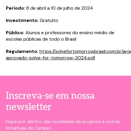
Período:
8 de abril a 10 de julho de 2024
Investimento:
Gratuito
Público:
Alunos e professores do ensino médio de
escolas públicas de todo o Brasil
Regulamento:
https://solvefortomorrowbrasil.com.br/ar
aprovado-solve-for-tomorrow-2024.pdf
Inscreva-se em nossa
newsletter
Baixe o material completo
Baixe o material completo
Fique por dentro das novidades de projetos e outras
Preencha o formulário abaixo e tenha acesso a
Preencha o formulário abaixo e tenha acesso a
iniciativas do Cenpec
em seguida.
em seguida.