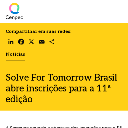
Compartilhar em suas redes:
LinkedIn
Facebook
X
Email
Share
Notícias
Solve For Tomorrow Brasil
abre inscrições para a 11ª
edição
A Samsung anuncia a abertura das inscrições para a 11ª