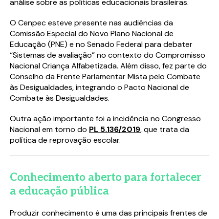
análise sobre as políticas educacionais brasileiras.
Preencha o formulário abaixo e tenha
Preencha o formulário abaixo e tenha
acesso ao conteúdo logo em seguida.
acesso ao conteúdo logo em seguida.
O Cenpec esteve presente nas audiências da
Comissão Especial do Novo Plano Nacional de
Educação (PNE) e no Senado Federal para debater
“Sistemas de avaliação” no contexto do Compromisso
Nacional Criança Alfabetizada. Além disso, fez parte do
Conselho da Frente Parlamentar Mista pelo Combate
às Desigualdades, integrando o Pacto Nacional de
Combate às Desigualdades.
Outra ação importante foi a incidência no Congresso
Nacional em torno do
PL 5.136/2019
, que trata da
Campos com * são obrigatórios.
Campos com * são obrigatórios.
política de reprovação escolar.
Eu concordo em receber comunicações e estou
Eu concordo em receber comunicações e estou
de acordo com a
de acordo com a
política de privacidade.
política de privacidade.
Conhecimento aberto para fortalecer
a educação pública
Produzir conhecimento é uma das principais frentes de