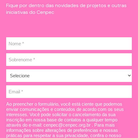
Fique por dentro das novidades de projetos e outras
iniciativas do Cenpec
Ao preencher o formulário, você está ciente que podemos
enviar comunicações e conteúdos de acordo com os seus
interesses. Você pode solicitar o cancelamento da sua
inscrição em nossa base de contatos a qualquer tempo
através do e-mail: cenpec@cenpec.org.br . Para mais
informações sobre alterações de preferências e nossas
práticas para respeitar a sua privacidade, confira o nosso