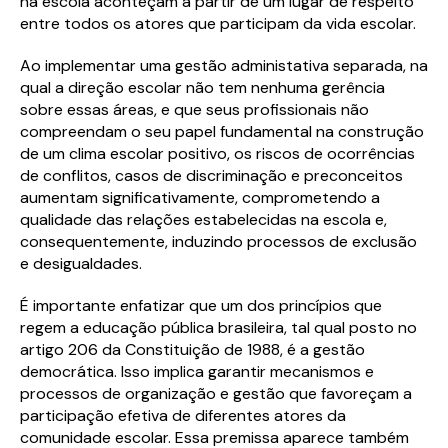
na escola aconteçam a partir de um lugar de respeito
entre todos os atores que participam da vida escolar.
Ao implementar uma gestão administativa separada, na
qual a direção escolar não tem nenhuma gerência
sobre essas áreas, e que seus profissionais não
compreendam o seu papel fundamental na construção
de um clima escolar positivo, os riscos de ocorrências
de conflitos, casos de discriminação e preconceitos
aumentam significativamente, comprometendo a
qualidade das relações estabelecidas na escola e,
consequentemente, induzindo processos de exclusão
e desigualdades.
Baixe o material completo
Baixe o material completo
É importante enfatizar que um dos princípios que
regem a educação pública brasileira, tal qual posto no
Preencha o formulário abaixo e tenha
Preencha o formulário abaixo e tenha
artigo 206 da Constituição de 1988, é a gestão
acesso ao conteúdo logo em seguida.
acesso ao conteúdo logo em seguida.
democrática. Isso implica garantir mecanismos e
processos de organização e gestão que favoreçam a
participação efetiva de diferentes atores da
comunidade escolar. Essa premissa aparece também