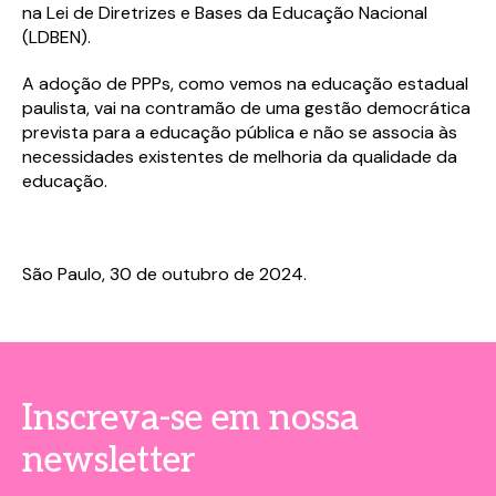
na Lei de Diretrizes e Bases da Educação Nacional
(LDBEN).
Ao preencher o formulário, você aceita
receber comunicações e conteúdos do
A adoção de PPPs, como vemos na educação estadual
Cenpec. Você pode solicitar o cancelamento
paulista, vai na contramão de uma gestão democrática
da sua inscrição em nossa base de contatos a
prevista para a educação pública e não se associa às
qualquer tempo através do e-mail:
necessidades existentes de melhoria da qualidade da
cenpec@cenpec.org.br . Para mais
informações sobre alterações de preferências
Campos com * são obrigatórios.
Campos com * são obrigatórios.
educação.
e nossas práticas para respeitar a sua
privacidade, confira a nossa
Aviso de
Eu concordo em receber comunicações e estou
Eu concordo em receber comunicações e estou
Privacidade.
de acordo com a
de acordo com a
política de privacidade.
política de privacidade.
São Paulo, 30 de outubro de 2024.
Enviar mensagem
Inscreva-se em nossa
newsletter