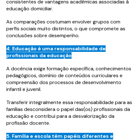
consistentes de vantagens acadêmicas associadas à
educação domiciliar.
As comparações costumam envolver grupos com
perfis sociais muito distintos, o que compromete as
conclusões sobre desempenho.
4. Educação é uma responsabilidade de
profissionais da educação
A docência exige formação específica, conhecimentos
pedagógicos, domínio de conteúdos curriculares e
compreensão dos processos de desenvolvimento
infantil e juvenil.
Transferir integralmente essa responsabilidade para as
famílias desconsidera o papel das(os) profissionais da
educação e contribui para a desvalorização da
profissão docente.
Baixe o material completo
Baixe o material completo
5. Família e escola têm papéis diferentes e