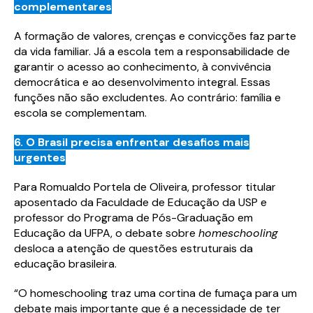
complementares
Preencha o formulário abaixo e tenha
Preencha o formulário abaixo e tenha
acesso ao conteúdo logo em seguida.
acesso ao conteúdo logo em seguida.
A formação de valores, crenças e convicções faz parte
da vida familiar. Já a escola tem a responsabilidade de
garantir o acesso ao conhecimento, à convivência
democrática e ao desenvolvimento integral. Essas
funções não são excludentes. Ao contrário: família e
escola se complementam.
Ao preencher o formulário, você aceita
6. O Brasil precisa enfrentar desafios mais
receber comunicações e conteúdos do
Cenpec. Você pode solicitar o cancelamento
urgentes
da sua inscrição em nossa base de contatos a
qualquer tempo através do e-mail:
Para Romualdo Portela de Oliveira, professor titular
cenpec@cenpec.org.br . Para mais
aposentado da Faculdade de Educação da USP e
informações sobre alterações de preferências
Campos com * são obrigatórios.
Campos com * são obrigatórios.
e nossas práticas para respeitar a sua
professor do Programa de Pós-Graduação em
privacidade, confira a nossa
Aviso de
Eu concordo em receber comunicações e estou
Eu concordo em receber comunicações e estou
Educação da UFPA, o debate sobre
homeschooling
Privacidade.
de acordo com a
de acordo com a
política de privacidade.
política de privacidade.
desloca a atenção de questões estruturais da
educação brasileira.
Enviar mensagem
“O homeschooling traz uma cortina de fumaça para um
debate mais importante que é a necessidade de ter