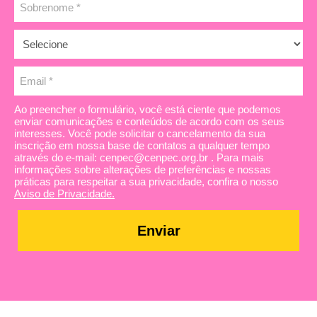
Ao preencher o formulário, você está ciente que podemos
enviar comunicações e conteúdos de acordo com os seus
interesses. Você pode solicitar o cancelamento da sua
inscrição em nossa base de contatos a qualquer tempo
através do e-mail: cenpec@cenpec.org.br . Para mais
informações sobre alterações de preferências e nossas
práticas para respeitar a sua privacidade, confira o nosso
Aviso de Privacidade.
Enviar