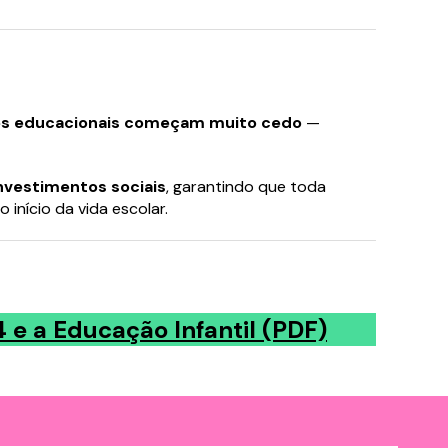
onteúdo
onteúdo
es educacionais começam muito cedo
—
investimentos sociais
, garantindo que toda
início da vida escolar.
 e a Educação Infantil (PDF)