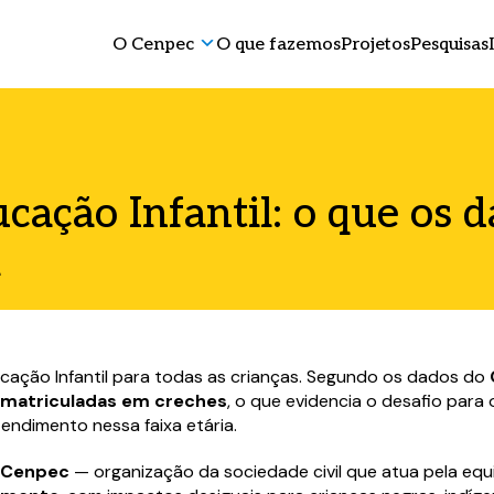
O Cenpec
O que fazemos
Projetos
Pesquisas
cação Infantil: o que os 
m
Educação Infantil para todas as crianças. Segundo os dados do
o matriculadas em creches
, o que evidencia o desafio par
endimento nessa faixa etária.
o Cenpec
— organização da sociedade civil que atua pela equ