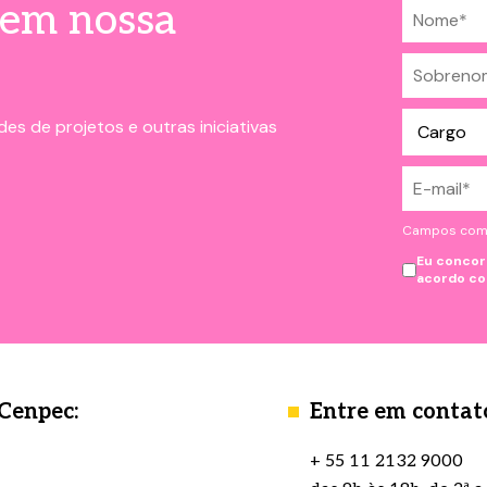
 em nossa
es de projetos e outras iniciativas
Campos com *
Eu concor
acordo c
 Cenpec:
Entre em contat
+ 55 11 2132 9000