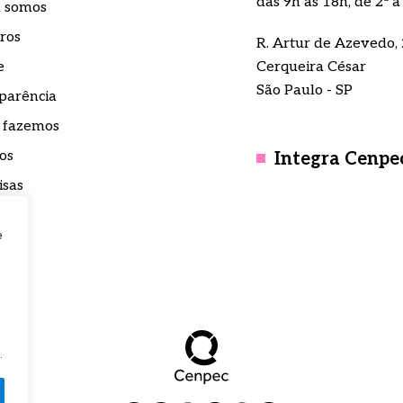
das 9h às 18h, de 2ª a
 somos
ros
R. Artur de Azevedo, 
e
Cerqueira César
São Paulo - SP
parência
 fazemos
os
Integra Cenpe
isas
nsa
e
to
teca
.