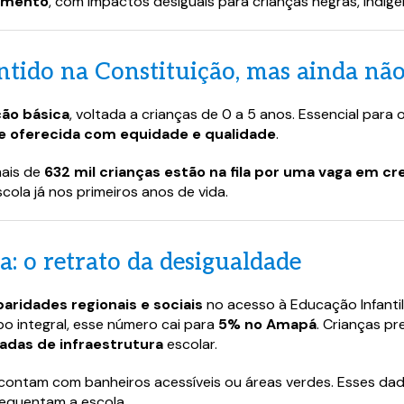
dimento
, com impactos desiguais para crianças negras, indíg
antido na Constituição, mas ainda nã
ção básica
, voltada a crianças de 0 a 5 anos. Essencial para 
e oferecida com equidade e qualidade
.
mais de
632 mil crianças estão na fila por uma vaga em cr
scola já nos primeiros anos de vida.
a: o retrato da desigualdade
aridades regionais e sociais
no acesso à Educação Infanti
 integral, esse número cai para
5% no Amapá
. Crianças pr
adas de infraestrutura
escolar.
 contam com banheiros acessíveis ou áreas verdes. Esses d
requentam a escola.