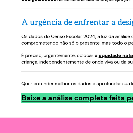
Baixe o 
Baixe o 
A urgência de enfrentar a desi
Preench
Preench
Os dados do Censo Escolar 2024, à luz da anális
logo em
logo em
comprometendo não só o presente, mas todo o per
É preciso, urgentemente, colocar
a
equidade na E
criança, independentemente de onde viva ou da sua
Quer entender melhor os dados e aprofundar sua l
Baixe a análise completa feita 
Campos com 
Campos com 
Eu conco
Eu conco
a
a
política
política