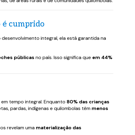
enas, de áreas rurais e de comunidades quilombolas.
o é cumprido
o desenvolvimento integral, ela está garantida na
eches públicas
no país. Isso significa que
em 44%
l em tempo integral. Enquanto
80% das crianças
etas, pardas, indígenas e quilombolas têm
menos
ados revelam uma
materialização das