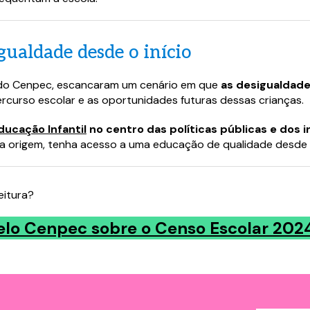
material completo
material completo
gualdade desde o início
a o formulário abaixo e tenha acesso ao c
a o formulário abaixo e tenha acesso ao c
e do Cenpec, escancaram um cenário em que
as desigualdad
 seguida.
 seguida.
curso escolar e as oportunidades futuras dessas crianças.
ducação Infantil
no centro das políticas públicas e dos 
 origem, tenha acesso a uma educação de qualidade desde o 
eitura?
pelo Cenpec sobre o Censo Escolar 2024
* são obrigatórios.
* são obrigatórios.
rdo em receber comunicações e estou de acordo com
rdo em receber comunicações e estou de acordo com
 de privacidade.
 de privacidade.