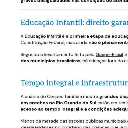
graves desigualdades nas condições de aten
Educação Infantil: direito gar
A Educação Infantil é a
primeira etapa da educa
Constituição Federal, mas ainda
não é plenament
Segundo o levantamento feito pelo
Gaepe-Brasil
, 
dos municípios brasileiros
, há crianças fora da e
Tempo integral e infraestrutur
A análise do Cenpec também mostra
grandes disp
em creches no Rio Grande do Sul
estão em tempo
acesso ao tempo integral e a condições adequ
Menos da metade das escolas públicas municipais
desigualdades
no cotidiano das crianças que já f