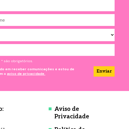
 são obrigatórios.
do em receber comunicações e estou de
om o
aviso de privacidade.
o:
Aviso de
Privacidade