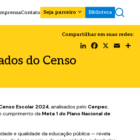
Seja parceiro
Biblioteca
Imprensa
Contato
Compartilhar em suas redes:
LinkedIn
Facebook
X
Email
Share
dados do Censo
Censo Escolar 2024
, analisados pelo
Cenpec
,
a o cumprimento da
Meta 1 do Plano Nacional de
idade e qualidade da educação pública — revela