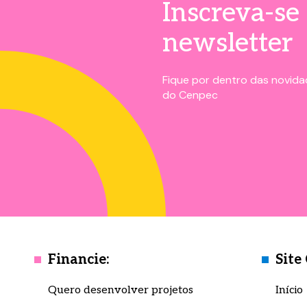
Inscreva-se
newsletter
Fique por dentro das novidad
do Cenpec
Financie:
Site
Quero desenvolver projetos
Início