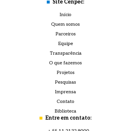
Site Cenpec:
Início
Quem somos
Parceiros
Equipe
Transparência
Campos com * são obrigatórios.
Campos com * são obrigatórios.
O que fazemos
Eu concordo em receber comunicações e estou
Eu concordo em receber comunicações e estou
Projetos
de acordo com a
de acordo com a
política de privacidade.
política de privacidade.
Pesquisas
Imprensa
Contato
Biblioteca
Entre em contato: