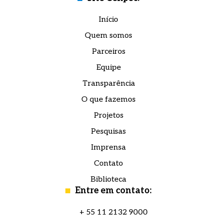
privacidade, confira a nossa
Aviso de
Eu concordo em receber comunicações e estou
Eu concordo em receber comunicações e estou
Privacidade.
de acordo com a
de acordo com a
política de privacidade.
política de privacidade.
Início
Quem somos
Enviar mensagem
Parceiros
Equipe
Transparência
O que fazemos
Projetos
Pesquisas
Imprensa
Contato
Biblioteca
Entre em contato:
+ 55 11 2132 9000