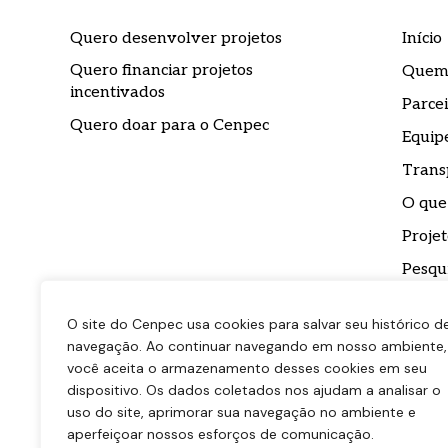
Eu conco
Eu conco
a
a
política
política
Quero desenvolver projetos
Início
Quero financiar projetos
Quem
incentivados
Parcei
Quero doar para o Cenpec
Equip
Trans
O que
Projet
Pesqu
Impre
O site do Cenpec usa cookies para salvar seu histórico d
Conta
navegação. Ao continuar navegando em nosso ambiente,
você aceita o armazenamento desses cookies em seu
Biblio
dispositivo. Os dados coletados nos ajudam a analisar o
uso do site, aprimorar sua navegação no ambiente e
aperfeiçoar nossos esforços de comunicação.