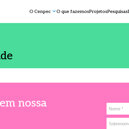
O Cenpec
O que fazemos
Projetos
Pesquisas
ade
 em nossa