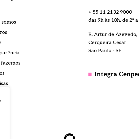
rdo em receber comunicações e estou de acordo com
rdo em receber comunicações e estou de acordo com
Enviar mensagem
 de privacidade.
 de privacidade.
+ 55 11 2132 9000
das 9h às 18h, de 2ª a
 somos
ros
R. Artur de Azevedo, 
e
Cerqueira César
São Paulo - SP
parência
 fazemos
os
Integra Cenpe
isas
nsa
e
to
teca