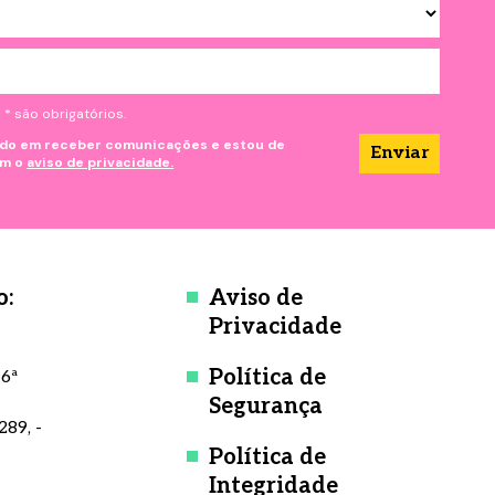
onteúdo
onteúdo
 são obrigatórios.
do em receber comunicações e estou de
om o
aviso de privacidade.
o:
Aviso de
Privacidade
Política de
 6ª
Segurança
289, -
Política de
Integridade