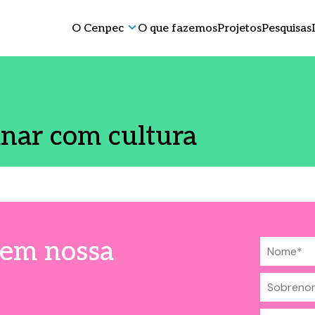
O Cenpec
O que fazemos
Projetos
Pesquisas
inar com cultura
 em nossa