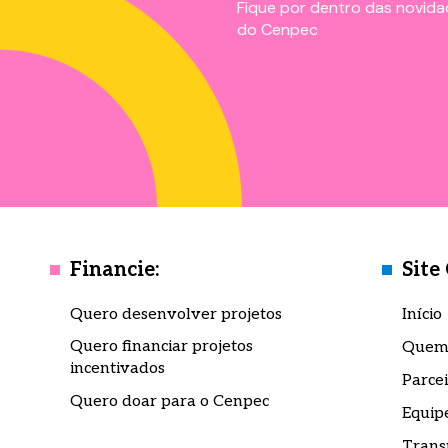
Baixe o 
Baixe o 
Fique por dentro das novidad
do Cenpec
Preench
Preench
logo em
logo em
Financie:
Site
Quero desenvolver projetos
Início
Campos com 
Campos com 
Quero financiar projetos
Quem
incentivados
Eu conco
Eu conco
Parcei
a
a
política
política
Quero doar para o Cenpec
Equip
Trans